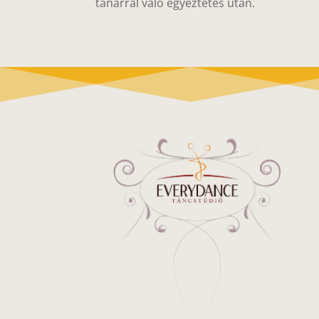
tanárral való egyeztetés után.