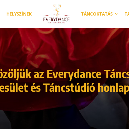
HELYSZÍNEK
TÁNCOKTATÁS
T
zöljük az Everydance Tánc
esület és Táncstúdió honlap