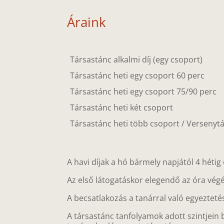
Áraink
Társastánc alkalmi díj (egy csoport)
Társastánc heti egy csoport 60 perc
Társastánc heti egy csoport 75/90 perc
Társastánc heti két csoport
Társastánc heti több csoport / Versenyt
A havi díjak a hó bármely napjától 4 héti
Az első látogatáskor elegendő az óra végé
A becsatlakozás a tanárral való egyezteté
A társastánc tanfolyamok adott szintjein b