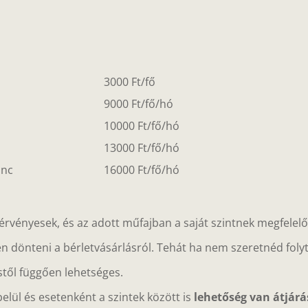
3000 Ft/fő
9000 Ft/fő/hó
10000 Ft/fő/hó
13000 Ft/fő/hó
ánc
16000 Ft/fő/hó
g érvényesek, és az adott műfajban a saját szintnek megfelel
n dönteni a bérletvásárlásról. Tehát ha nem szeretnéd folyta
stől függően lehetséges.
elül és esetenként a szintek között is
lehetőség van átjárá