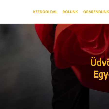
KEZDŐOLDAL
RÓLUNK
ÓRARENDÜNK
Üdvö
Egy