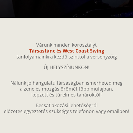
Várunk minden korosztályt
Társastánc és West Coast Swing
tanfolyamainkra kezdő szinttől a versenyzőig
ÚJ HELYSZÍNÜNKÖN!
Nálunk jó hangulatú társaságban ismerheted meg
a zene és mozgás örömét több műfajban,
képzett és türelmes tanároktól!
Becsatlakozási lehetőségről
előzetes egyeztetés szükséges telefonon vagy emailben!