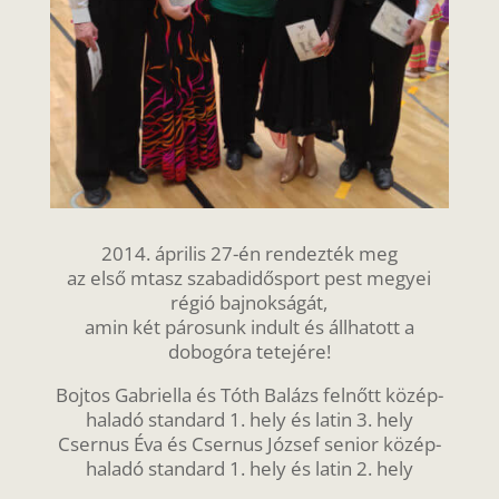
2014. április 27-én rendezték meg
az első mtasz szabadidősport pest megyei
régió bajnokságát,
amin két párosunk indult és állhatott a
dobogóra tetejére!
Bojtos Gabriella és Tóth Balázs felnőtt közép-
haladó standard 1. hely és latin 3. hely
Csernus Éva és Csernus József senior közép-
haladó standard 1. hely és latin 2. hely