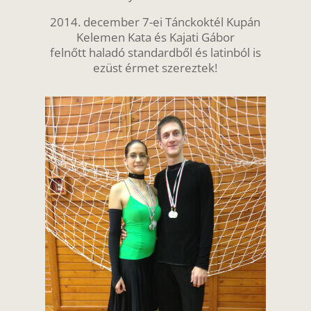
2014. december 7-ei Tánckoktél Kupán
Kelemen Kata és Kajati Gábor
felnőtt haladó standardből és latinból is
ezüst érmet szereztek!