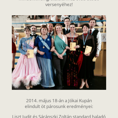
versenyéhez!
2014. május 18-án a Jókai Kupán
elindult öt párosunk eredményei:
Liszt Judit és Sáránszki Zoltán standard haladó