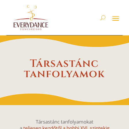
Társastánc
tanfolyamok
Társastánc tanfolyamokat
a
teljesen kezdőtől a hobbi XVI. szintekig